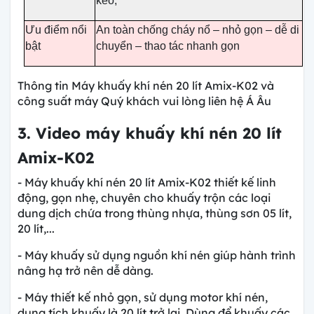
keo,
Ưu điểm nổi
An toàn chống cháy nổ – nhỏ gọn – dễ di
bật
chuyển – thao tác nhanh gọn
Thông tin Máy khuấy khí nén 20 lít Amix-K02 và
công suất máy Quý khách vui lòng liên hệ Á Âu
3. Video máy khuấy khí nén 20 lít
Amix-K02
- Máy khuấy khí nén 20 lít Amix-K02 thiết kế linh
động, gọn nhẹ, chuyên cho khuấy trộn các loại
dung dịch chứa trong thùng nhựa, thùng sơn 05 lít,
20 lít,...
- Máy khuấy sử dụng nguồn khí nén giúp hành trình
nâng hạ trở nên dễ dàng.
- Máy thiết kế nhỏ gọn, sử dụng motor khí nén,
dung tích khuấy là 20 lít trở lại. Dùng để khuấy các