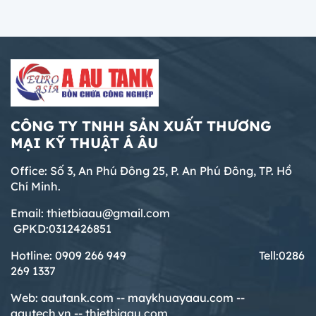
CÔNG TY TNHH SẢN XUẤT THƯƠNG
MẠI KỸ THUẬT Á ÂU
Office: Số 3, An Phú Đông 25, P. An Phú Đông, TP. Hồ
Chí Minh.
Email: thietbiaau@gmail.com
GPKD:0312426851
Hotline: 0909 266 949 T
ell:0286
269 1337
Web:
aautank.com --
maykhuayaau.com --
aautech.vn -- thietbiaau.com