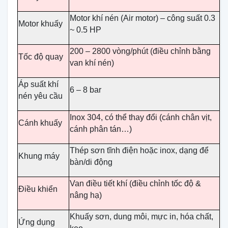
Motor khí nén (Air motor) – công suất 0.3
Motor khuấy
~ 0.5 HP
200 – 2800 vòng/phút (điều chỉnh bằng
Tốc độ quay
van khí nén)
Áp suất khí
6 – 8 bar
nén yêu cầu
Inox 304, có thể thay đổi (cánh chân vịt,
Cánh khuấy
cánh phân tán…)
Thép sơn tĩnh điện hoặc inox, dạng để
Khung máy
bàn/di động
Van điều tiết khí (điều chỉnh tốc độ &
Điều khiển
nâng hạ)
Khuấy sơn, dung môi, mực in, hóa chất,
Ứng dụng