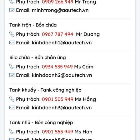
Phụ trách:
0909 266 949
Mr Trọng
Email: minhtrong@aautech.vn
Tank trộn - Bồn chứa
Phụ trách:
0967 787 494
Mr Dương
Email: kinhdoanh1@aautech.vn
Silo chứa - Bồn phản ứng
Phụ trách:
0934 535 949
Ms Cẩm
Email: kinhdoanh2@aautech.vn
Tank khuấy - Tank công nghiệp
Phụ trách:
0901 505 949
Ms Hồng
Email: kinhdoanh3@aautech.vn
Tank nhũ - Bồn công nghiệp
Phụ trách:
0901 565 949
Ms Hân
Email: kinhdoanh5@aautech.vn