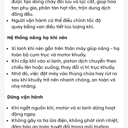
được tạo dòng chảy đối lưu và lực cắt, giúp hòa
tan phụ gia, phân tán hạt rắn, trộn dung dịch
đồng đều.
Người vận hành có thể điều chỉnh tốc độ
quay bằng van điều tiết lưu lượng khí.
Hệ thống nâng hạ khí nén
Xi lanh khí nén gắn trên thân máy giúp nâng – hạ
toàn bộ cụm trục và motor khuấy.
Khi cấp khí vào xi lanh, piston dịch chuyển theo
chiều lên hoặc xuống, thay đổi vị trí trục khuấy.
Nhờ đó, việc đặt máy vào thùng chứa hay rút ra
sau khi khuấy trở nên nhanh chóng, an toàn và
nhẹ nhàng.
Dừng vận hành
Khi ngắt nguồn khí, motor và xi lanh dừng hoạt
động ngay.
Không gây ra tia lửa điện, không phát sinh nhiệt,
đảm bảo an toàn tuyệt đối trong môi trường