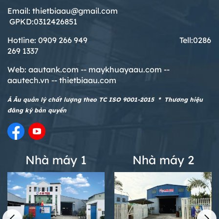
Email: thietbiaau@gmail.com
GPKD:0312426851
Hotline: 0909 266 949 T
ell:0286
269 1337
Web:
aautank.com --
maykhuayaau.com --
aautech.vn -- thietbiaau.com
Á Âu quản lý chất lượng theo TC ISO 9001-2015 * Thương hiệu
đăng ký bản quyền
Nhà máy 1
Nhà máy 2