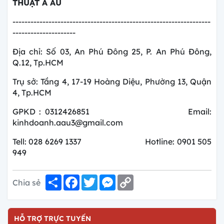
THUẬT Á ÂU
------------------------------------------------------------------
---------------------
Địa chỉ: Số 03, An Phú Đông 25, P. An Phú Đông,
Q.12, Tp.HCM
Trụ sở: Tầng 4, 17-19 Hoàng Diệu, Phường 13, Quận
4, Tp.HCM
GPKD : 0312426851 Email:
kinhdoanh.aau3@gmail.com
Tell: 028 6269 1337 Hotline: 0901 505
949
Share
Facebook
Twitter
Messenger
Copy
Chia sẻ
Link
HỖ TRỢ TRỰC TUYẾN