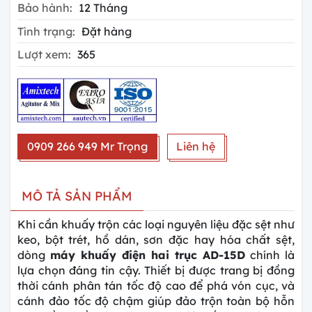
Bảo hành:
12 Tháng
Tình trạng:
Đặt hàng
Lượt xem:
365
0909 266 949 Mr Trọng
Liên hệ
MÔ TẢ SẢN PHẨM
Khi cần khuấy trộn các loại nguyên liệu đặc sệt như
keo, bột trét, hồ dán, sơn đặc hay hóa chất sệt,
dòng
máy khuấy điện hai trục AD-15D
chính là
lựa chọn đáng tin cậy. Thiết bị được trang bị đồng
thời cánh phân tán tốc độ cao để phá vón cục, và
cánh đảo tốc độ chậm giúp đảo trộn toàn bộ hỗn