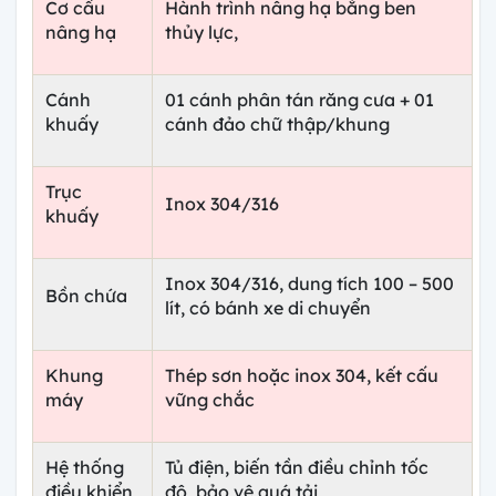
Cơ cấu
Hành trình nâng hạ bằng ben
nâng hạ
thủy lực,
Cánh
01 cánh phân tán răng cưa + 01
khuấy
cánh đảo chữ thập/khung
Trục
Inox 304/316
khuấy
Inox 304/316, dung tích 100 – 500
Bồn chứa
lít, có bánh xe di chuyển
Khung
Thép sơn hoặc inox 304, kết cấu
máy
vững chắc
Hệ thống
Tủ điện, biến tần điều chỉnh tốc
điều khiển
độ, bảo vệ quá tải