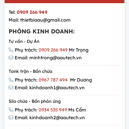
Tel:
0909 266 949
Mail: thietbiaau@gmail.com
PHÒNG KINH DOANH:
Tư vấn - Dự Án
Phụ trách:
0909 266 949
Mr Trọng
Email: minhtrong@aautech.vn
Tank trộn - Bồn chứa
Phụ trách:
0967 787 494
Mr Dương
Email: kinhdoanh1@aautech.vn
Silo chứa - Bồn phản ứng
Phụ trách:
0934 535 949
Ms Cẩm
Email: kinhdoanh2@aautech.vn