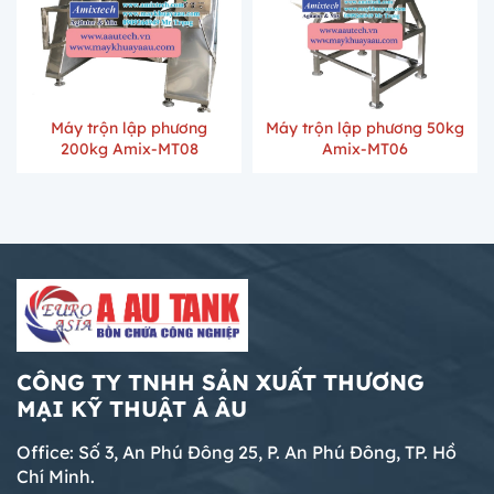
Máy trộn lập phương
Máy trộn lập phương 50kg
200kg Amix-MT08
Amix-MT06
CÔNG TY TNHH SẢN XUẤT THƯƠNG
MẠI KỸ THUẬT Á ÂU
Office: Số 3, An Phú Đông 25, P. An Phú Đông, TP. Hồ
Chí Minh.