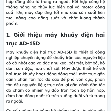
hợp đồng đều từ trong ra ngoài. Kết hợp cùng hệ
thống nâng hạ thủy lực hiện đại và motor công
suất lớn, máy đáp ứng tốt nhu cầu sản xuất liên
tục, nâng cao năng suất và chất lượng thành
phẩm.
1. Giới thiệu máy khuấy điện hai
trục AD-15D
Máy khuấy điện hai trục AD-15D là thiết bị công
nghiệp chuyên dụng để khuấy trộn các nguyên liệu
có độ nhớt cao và đặc như keo, bột trét, bột bả, hồ
dán, sơn đặc, hóa chất sệt. Máy được thiết kế với
hai trục khuấy hoạt động đồng thời: một trục gắn
cánh phân tán tốc độ cao để phá vón cục, phân
tán đều nguyên liệu; trục còn lại gắn cánh đảo tốc
độ chậm có nhiệm vụ đảo trộn toàn bộ hỗn hợp,
đảm bảo đồng nhất từ trên xuống dưới và từ trong
ra ngoài.
Cơ cấu nâng hạ bằng hệ thống thủy lực giúp vận