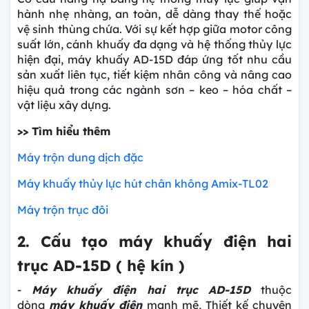
hành nhẹ nhàng, an toàn, dễ dàng thay thế hoặc
vệ sinh thùng chứa. Với sự kết hợp giữa motor công
suất lớn, cánh khuấy đa dạng và hệ thống thủy lực
hiện đại, máy khuấy AD-15D đáp ứng tốt nhu cầu
sản xuất liên tục, tiết kiệm nhân công và nâng cao
hiệu quả trong các ngành sơn – keo – hóa chất –
vật liệu xây dựng.
>> Tìm hiểu thêm
Máy trộn dung dịch đặc
Máy khuấy thủy lực hút chân không Amix-TL02
Máy trộn trục đôi
2. Cấu tạo máy khuấy điện hai
trục AD-15D ( hệ kín )
-
Máy khuấy điện hai trục AD-15D
thuộc
dòng
máy khuấy điện
mạnh mẽ, Thiết kế chuyên