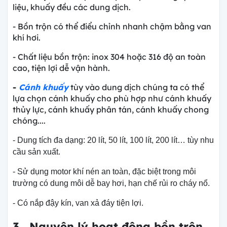
liệu, khuấy đều các dung dịch.
- Bồn trộn có thể điểu chỉnh nhanh chậm bằng van
khí hơi.
- Chất liệu bồn trộn: inox 304 hoặc 316 độ an toàn
cao, tiện lợi dễ vận hành.
-
Cánh khuấy
tùy vào dung dịch chúng ta có thể
lựa chọn cánh khuấy cho phù hợp như cánh khuấy
thủy lực, cánh khuấy phân tán, cánh khuấy chong
chóng....
- Dung tích đa dạng: 20 lít, 50 lít, 100 lít, 200 lít… tùy nhu
cầu sản xuất.
- Sử dụng motor khí nén an toàn, đặc biệt trong môi
trường có dung môi dễ bay hơi, hạn chế rủi ro cháy nổ.
- Có nắp đậy kín, van xả đáy tiện lợi.
3. Nguyên lý hoạt động bồn trộn