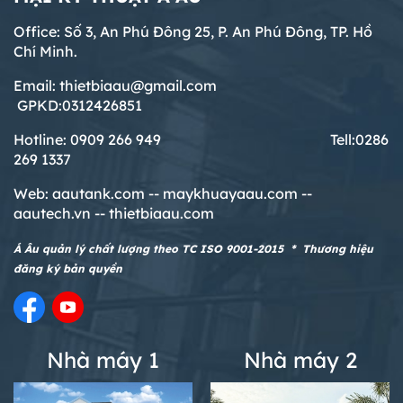
Office: Số 3, An Phú Đông 25, P. An Phú Đông, TP. Hồ
Chí Minh.
Email: thietbiaau@gmail.com
GPKD:0312426851
Hotline: 0909 266 949 T
ell:0286
269 1337
Web:
aautank.com --
maykhuayaau.com --
aautech.vn -- thietbiaau.com
Á Âu quản lý chất lượng theo TC ISO 9001-2015 * Thương hiệu
đăng ký bản quyền
Nhà máy 1
Nhà máy 2