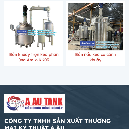
Bồn khuấy trộn keo phản
Bồn nấu keo có cánh
ứng Amix-KK03
khuấy
CÔNG TY TNHH SẢN XUẤT THƯƠNG
MẠI KỸ THUẬT Á ÂU