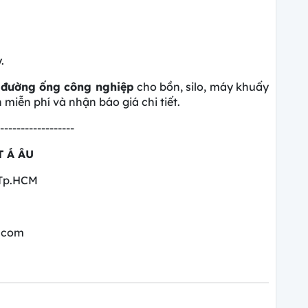
.
 đường ống công nghiệp
cho bồn, silo, máy khuấy
miễn phí và nhận báo giá chi tiết.
------------------
 Á ÂU
 Tp.HCM
.com