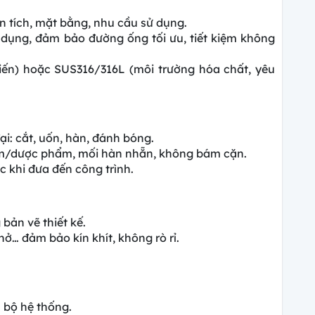
n tích, mặt bằng, nhu cầu sử dụng.
dụng, đảm bảo đường ống tối ưu, tiết kiệm không
iến) hoặc SUS316/316L (môi trường hóa chất, yêu
i: cắt, uốn, hàn, đánh bóng.
ẩm/dược phẩm, mối hàn nhẵn, không bám cặn.
c khi đưa đến công trình.
bản vẽ thiết kế.
nở… đảm bảo kín khít, không rò rỉ.
n bộ hệ thống.