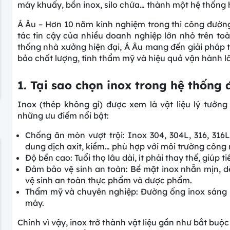
máy khuấy, bồn inox, silo chứa… thành một hệ thống 
Á Âu – Hơn 10 năm kinh nghiệm trong thi công đường
tác tin cậy của nhiều doanh nghiệp lớn nhỏ trên to
thống nhà xưởng hiện đại, Á Âu mang đến giải pháp
bảo chất lượng, tính thẩm mỹ và hiệu quả vận hành lâ
1. Tại sao chọn inox trong hệ thống
Inox (thép không gỉ) được xem là vật liệu lý tưởn
những ưu điểm nổi bật:
Chống ăn mòn vượt trội: Inox 304, 304L, 316, 31
dung dịch axit, kiềm… phù hợp với môi trường công 
Độ bền cao: Tuổi thọ lâu dài, ít phải thay thế, giúp tiế
Đảm bảo vệ sinh an toàn: Bề mặt inox nhẵn mịn, dễ
vệ sinh an toàn thực phẩm và dược phẩm.
Thẩm mỹ và chuyên nghiệp: Đường ống inox sáng 
máy.
Chính vì vậy, inox trở thành vật liệu gần như bắt buộc