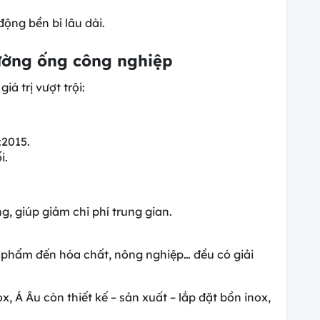
ng bền bỉ lâu dài.
đường ống công nghiệp
á trị vượt trội:
:2015.
i.
g, giúp giảm chi phí trung gian.
phẩm đến hóa chất, nông nghiệp… đều có giải
x, Á Âu còn thiết kế – sản xuất – lắp đặt bồn inox,