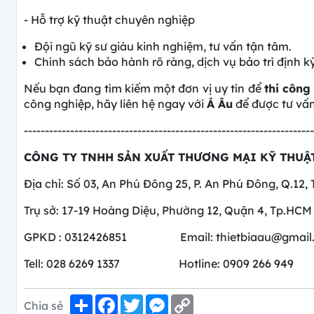
- Hỗ trợ kỹ thuật chuyên nghiệp
Đội ngũ kỹ sư giàu kinh nghiệm, tư vấn tận tâm.
Chính sách bảo hành rõ ràng, dịch vụ bảo trì định kỳ
Nếu bạn đang tìm kiếm một đơn vị uy tín để
thi công
công nghiệp, hãy liên hệ ngay với
Á Âu
để được tư vấn 
---------------------------------------------------------------------
CÔNG TY TNHH SẢN XUẤT THƯƠNG MẠI KỸ THUẬT
Địa chỉ: Số 03, An Phú Đông 25, P. An Phú Đông, Q.12,
Trụ sở: 17-19 Hoàng Diệu, Phường 12, Quận 4, Tp.HCM
GPKD : 0312426851 Email: thietbiaau@gmail
Tell: 028 6269 1337 Hotline: 0909 266 949
Share
Facebook
Twitter
Messenger
Copy
Chia sẻ
Link