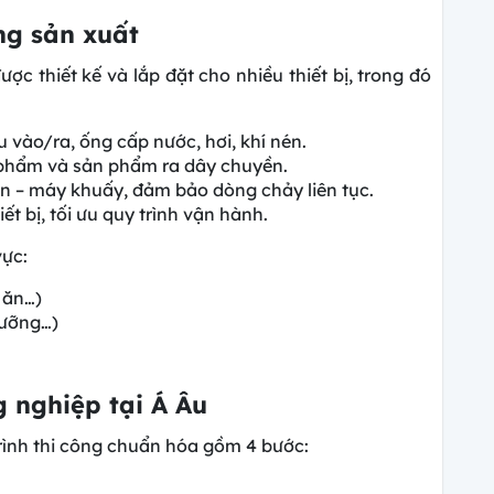
ng sản xuất
ợc thiết kế và lắp đặt cho nhiều thiết bị, trong đó
vào/ra, ống cấp nước, hơi, khí nén.
 phẩm và sản phẩm ra dây chuyền.
bồn – máy khuấy, đảm bảo dòng chảy liên tục.
t bị, tối ưu quy trình vận hành.
vực:
 ăn…)
dưỡng…)
g nghiệp tại Á Âu
rình thi công chuẩn hóa gồm 4 bước: