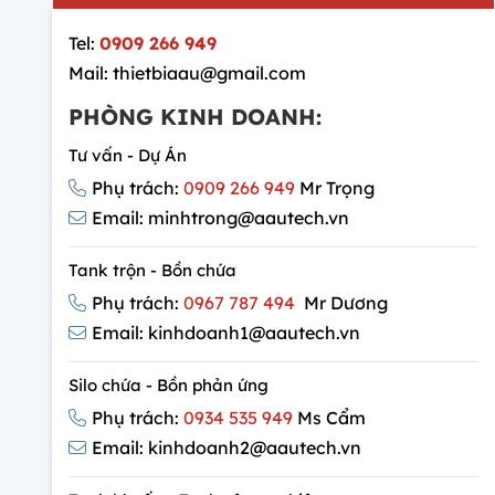
Tel:
0909 266 949
Mail: thietbiaau@gmail.com
PHÒNG KINH DOANH:
Tư vấn - Dự Án
Phụ trách:
0909 266 949
Mr Trọng
Email: minhtrong@aautech.vn
Tank trộn - Bồn chứa
Phụ trách:
0967 787 494
Mr Dương
Email: kinhdoanh1@aautech.vn
Silo chứa - Bồn phản ứng
Phụ trách:
0934 535 949
Ms Cẩm
Email: kinhdoanh2@aautech.vn