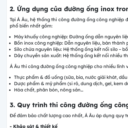
2. Ứng dụng của đường ống inox tro
Tại Á Âu, hệ thống thi công đường ống công nghiệp đư
phổ biến nhất gồm:
Máy khuấy công nghiệp: Đường ống dẫn nguyên liệu 
Bồn inox công nghiệp: Dẫn nguyên liệu, bán thành
Silo chứa nguyên liệu: Hệ thống ống kết nối silo – 
Dây chuyền sản xuất: Hệ thống ống kết nối nhiều thiế
Á Âu thi công đường ống công nghiệp cho nhiều lĩnh 
Thực phẩm & đồ uống (sữa, bia, nước giải khát, dầu
Dược phẩm & mỹ phẩm (si rô, dung dịch, gel, kem 
Hóa chất, phân bón, nông sản…
3. Quy trình thi công đường ống côn
Để đảm bảo chất lượng cao nhất, Á Âu áp dụng
quy t
- Khảo sát & thiết kế