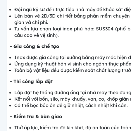
Đội ngũ kỹ sư đến trực tiếp nhà máy để khảo sát diệ
Lên bản vẽ 2D/3D chi tiết bằng phần mềm chuyên 
gian và chi phí.
Tư vấn lựa chọn loại inox phù hợp: SUS304 (phổ b
cầu cao về vệ sinh).
- Gia công & chế tạo
Inox được gia công tại xưởng bằng máy móc hiện đạ
Ứng dụng kỹ thuật hàn vi sinh cho ngành thực ph
Toàn bộ vật liệu đều được kiểm soát chất lượng trướ
- Thi công lắp đặt
Lắp đặt hệ thống đường ống tại nhà máy theo đúng 
Kết nối với bồn, silo, máy khuấy, van, co, khớp giãn 
Có thể bọc bảo ôn để giữ nhiệt, cách nhiệt khi cần.
- Kiểm tra & bàn giao
Thử áp lực, kiểm tra độ kín khít, độ an toàn của toà