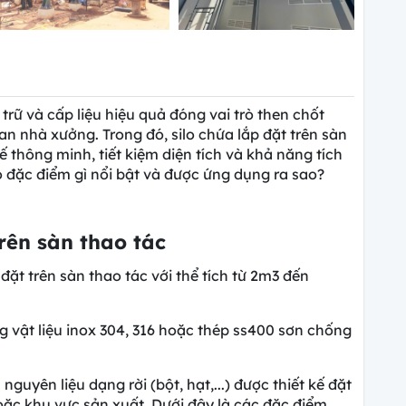
trữ và cấp liệu hiệu quả đóng vai trò then chốt
n nhà xưởng. Trong đó, silo chứa lắp đặt trên sàn
ế thông minh, tiết kiệm diện tích và khả năng tích
ó đặc điểm gì nổi bật và được ứng dụng ra sao?
trên sàn thao tác
ặt trên sàn thao tác với thể tích từ 2m3 đến
g vật liệu inox 304, 316 hoặc thép ss400 sơn chống
 nguyên liệu dạng rời (bột, hạt,...) được thiết kế đặt
oặc khu vực sản xuất. Dưới đây là các đặc điểm