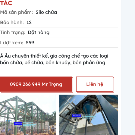
TÁC
Mã sản phẩm:
Silo chứa
Bảo hành:
12
Tình trạng:
Đặt hàng
Lượt xem:
559
Á Âu chuyên thiết kế, gia công chế tạo các loại
bồn chứa, bể chứa, bồn khuấy, bồn phản ứng
0909 266 949 Mr Trọng
Liên hệ