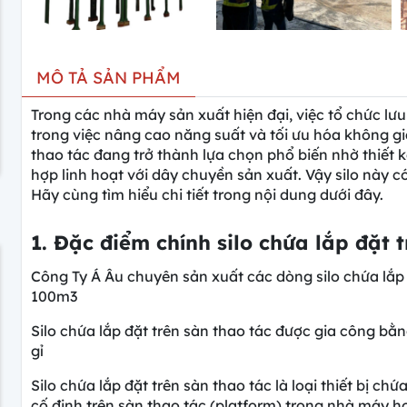
MÔ TẢ SẢN PHẨM
Trong các nhà máy sản xuất hiện đại, việc tổ chức lưu 
trong việc nâng cao năng suất và tối ưu hóa không gia
thao tác đang trở thành lựa chọn phổ biến nhờ thiết k
hợp linh hoạt với dây chuyền sản xuất. Vậy silo này c
Hãy cùng tìm hiểu chi tiết trong nội dung dưới đây.
1. Đặc điểm chính silo chứa lắp đặt 
Công Ty Á Âu chuyên sản xuất các dòng silo chứa lắp đ
100m3
Silo chứa lắp đặt trên sàn thao tác được gia công bằn
gỉ
Silo chứa lắp đặt trên sàn thao tác là loại thiết bị chứa
cố định trên sàn thao tác (platform) trong nhà máy h