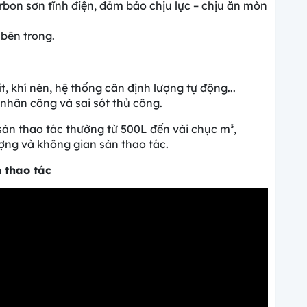
bon sơn tĩnh điện, đảm bảo chịu lực – chịu ăn mòn
 bên trong.
t, khí nén, hệ thống cân định lượng tự động...
 nhân công và sai sót thủ công.
 sàn thao tác thường từ 500L đến vài chục m³,
ượng và không gian sàn thao tác.
n thao tác