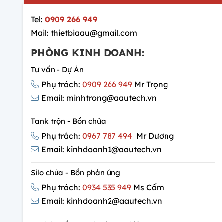
Tel:
0909 266 949
Mail: thietbiaau@gmail.com
PHÒNG KINH DOANH:
Tư vấn - Dự Án
Phụ trách:
0909 266 949
Mr Trọng
Email: minhtrong@aautech.vn
Tank trộn - Bồn chứa
Phụ trách:
0967 787 494
Mr Dương
Email: kinhdoanh1@aautech.vn
Silo chứa - Bồn phản ứng
Phụ trách:
0934 535 949
Ms Cẩm
Email: kinhdoanh2@aautech.vn