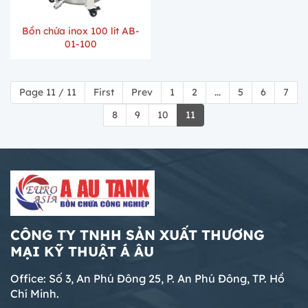
Bồn chứa inox 100 lít AB-
01-100
Page 11 / 11
First
Prev
1
2
...
5
6
7
8
9
10
11
CÔNG TY TNHH SẢN XUẤT THƯƠNG
MẠI KỸ THUẬT Á ÂU
Office: Số 3, An Phú Đông 25, P. An Phú Đông, TP. Hồ
Chí Minh.