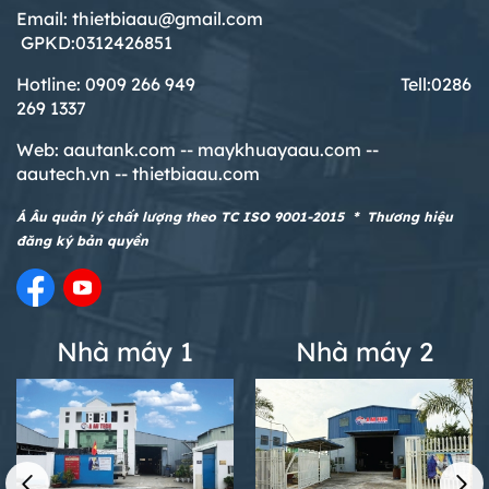
Email: thietbiaau@gmail.com
GPKD:0312426851
Hotline: 0909 266 949 T
ell:0286
269 1337
Web:
aautank.com --
maykhuayaau.com --
aautech.vn -- thietbiaau.com
Á Âu quản lý chất lượng theo TC ISO 9001-2015 * Thương hiệu
đăng ký bản quyền
Nhà máy 1
Nhà máy 2