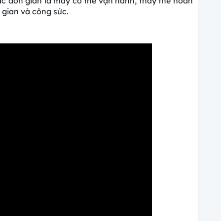
ác đơn giản là máy có thể vận hành, thay thế hoàn
 gian và công sức.