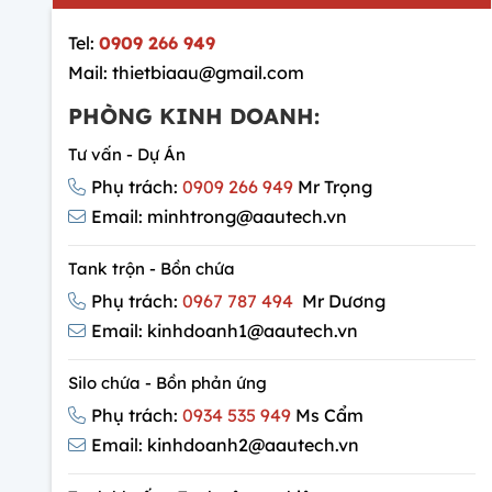
Tel:
0909 266 949
Mail: thietbiaau@gmail.com
PHÒNG KINH DOANH:
Tư vấn - Dự Án
Phụ trách:
0909 266 949
Mr Trọng
Email: minhtrong@aautech.vn
Tank trộn - Bồn chứa
Phụ trách:
0967 787 494
Mr Dương
Email: kinhdoanh1@aautech.vn
Silo chứa - Bồn phản ứng
Phụ trách:
0934 535 949
Ms Cẩm
Email: kinhdoanh2@aautech.vn