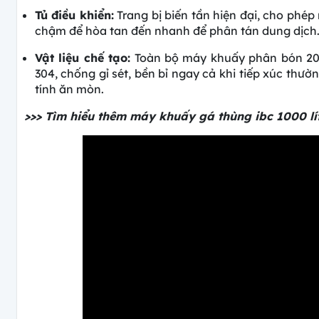
Tủ điều khiển:
Trang bị biến tần hiện đại, cho phép
chậm để hòa tan đến nhanh để phân tán dung dịch
Vật liệu chế tạo:
Toàn bộ máy khuấy phân bón 200 
304, chống gỉ sét, bền bỉ ngay cả khi tiếp xúc thư
tính ăn mòn.
>>> Tìm hiểu thêm máy khuấy gá thùng ibc 1000 lí