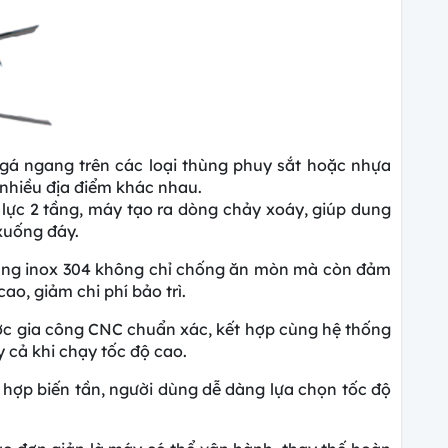
gá ngang trên các loại thùng phuy sắt hoặc nhựa
i nhiều địa điểm khác nhau.
ực 2 tầng, máy tạo ra dòng chảy xoáy, giúp dung
xuống đáy.
ụng inox 304 không chỉ chống ăn mòn mà còn đảm
ao, giảm chi phí bảo trì.
c gia công CNC chuẩn xác, kết hợp cùng hệ thống
 cả khi chạy tốc độ cao.
 hợp biến tần, người dùng dễ dàng lựa chọn tốc độ