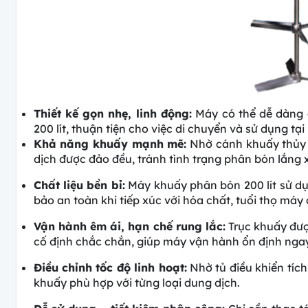
Thiết kế gọn nhẹ, linh động:
Máy có thể dễ dàng 
200 lít, thuận tiện cho việc di chuyển và sử dụng tạ
Khả năng khuấy mạnh mẽ:
Nhờ cánh khuấy thủy l
dịch được đảo đều, tránh tình trạng phân bón lắng 
Chất liệu bền bỉ:
Máy khuấy phân bón 200 lít sử d
bảo an toàn khi tiếp xúc với hóa chất, tuổi thọ máy c
Vận hành êm ái, hạn chế rung lắc:
Trục khuấy đượ
cố định chắc chắn, giúp máy vận hành ổn định ngay
Điều chỉnh tốc độ linh hoạt:
Nhờ tủ điều khiển tích
khuấy phù hợp với từng loại dung dịch.