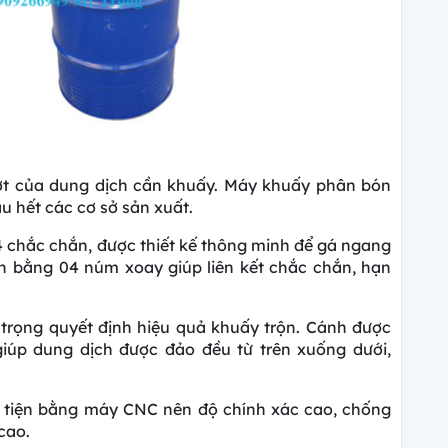
t của dung dịch cần khuấy. Máy khuấy phân bón
u hết các cơ sở sản xuất.
4 chắc chắn, được thiết kế thông minh để gá ngang
nh bằng
04 núm xoay giúp liên kết chắc chắn, hạn
 trọng quyết định hiệu quả khuấy trộn. Cánh được
giúp dung dịch được đảo đều từ trên xuống dưới,
 tiện bằng
máy CNC nên độ chính xác cao, chống
cao.