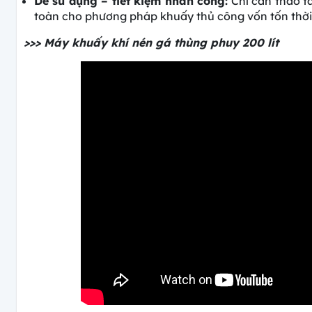
Dễ sử dụng – tiết kiệm nhân công:
Chỉ cần thao t
toàn cho phương pháp khuấy thủ công vốn tốn thời
>>> Máy khuấy khí nén gá thùng phuy 200 lít