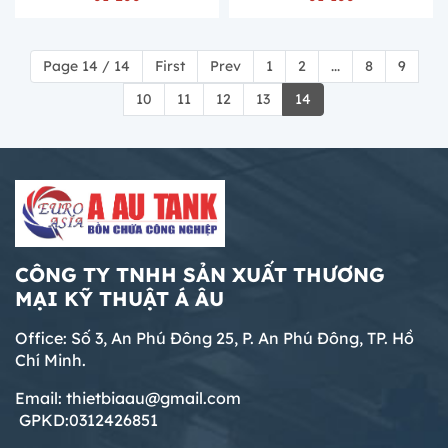
Page 14 / 14
First
Prev
1
2
...
8
9
10
11
12
13
14
CÔNG TY TNHH SẢN XUẤT THƯƠNG
MẠI KỸ THUẬT Á ÂU
Office: Số 3, An Phú Đông 25, P. An Phú Đông, TP. Hồ
Chí Minh.
Email: thietbiaau@gmail.com
GPKD:0312426851