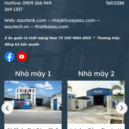
Hotline: 0909 266 949 T
ell:0286
269 1337
Web:
aautank.com --
maykhuayaau.com --
aautech.vn -- thietbiaau.com
Á Âu quản lý chất lượng theo TC ISO 9001-2015 * Thương hiệu
đăng ký bản quyền
Nhà máy 1
Nhà máy 2